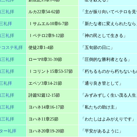
第三礼拝
ルカ22章54-62節
「主が振り向いてペテロを見
第三礼拝
Ⅰサムエル10章6-7節
「新たな者に変えられたなら
第三礼拝
Ⅰペテロ2章9-12節
「神の民として生きる」
テコステ礼拝
使徒2章1-4節
「五旬節の日に」
第三礼拝
ローマ8章31-39節
「圧倒的な勝利者となる」
第三礼拝
Ⅰコリント15章53-57節
「朽ちるものから朽ちないも
第三礼拝
エペソ3章14-21節
「通り良き管として」
第三礼拝
詩篇92篇12-15節
「みずみずしく生い茂る人生
第三礼拝
ヨハネ14章16-17節
「私たちの助け主」
第三礼拝
ヨハネ11章25節
「わたしはよみがえりです」
スター礼拝
ヨハネ20章19-20節
「平安があるように」