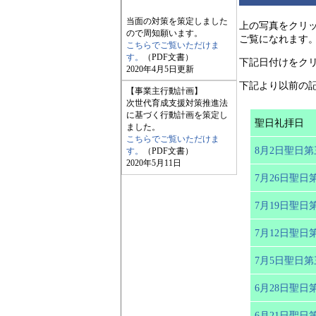
当面の対策を策定しました
上の写真をクリッ
ので周知願います。
ご覧になれます
こちらでご覧いただけま
す。
（PDF文書）
下記日付けをクリ
2020年4月5日更新
下記より以前の
【事業主行動計画】
次世代育成支援対策推進法
に基づく行動計画を策定し
聖日礼拝日
ました。
こちらでご覧いただけま
8月2日聖日
す。
（PDF文書）
2020年5月11日
7月26日聖日
7月19日聖日
7月12日聖日
7月5日聖日
6月28日聖日
6月21日聖日