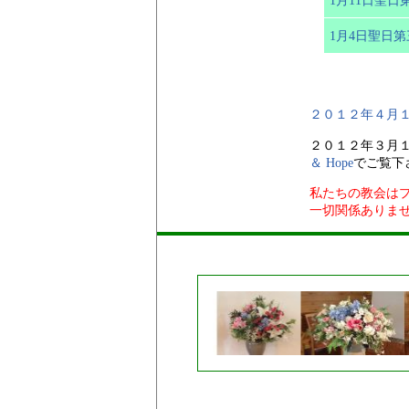
1月4日聖日
２０１２年４月
２０１２年３月
＆ Hope
でご覧下
私たちの教会は
一切関係ありま