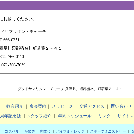
にお越しください。
ッドサマリタン・チャーチ
6-0251
県川辺郡猪名川町若葉２－４１
72-766-0110
72-766-7639
グッドサマリタン・チャーチ 兵庫県川辺郡猪名川町若葉２－４１
｜
教会紹介
｜
集会案内
｜
メッセージ
｜
交通アクセス
｜
問い合わせ
周年記念誌
｜
スタッフ紹介
｜
年間スケジュール
｜
リンク
｜
サイトマ
｜
ゴスペル
｜
聖歌隊
｜
宣教会
｜
バイブルカレッジ
｜
スポーツミニストリー
｜