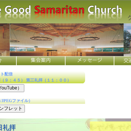
ト配信
（９：４５） 第三礼拝（１１：００）
uTube）
F/JPEGファイル）
パンフレット
日礼拝