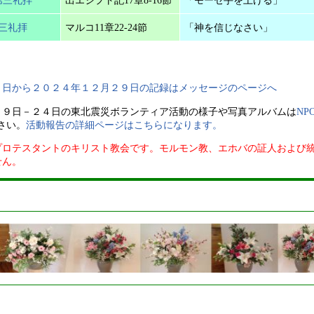
第三礼拝
マルコ11章22-24節
「神を信じなさい」
１日から２０２４年１２月２９日の記録はメッセージのページへ
１９日－２４日の東北震災ボランティア活動の様子や写真アルバムは
NP
さい。
活動報告の詳細ページはこちらになります。
プロテスタントのキリスト教会です。モルモン教、エホバの証人および
せん。