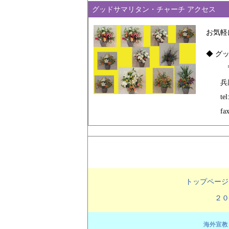
グッドサマリタン・チャーチ アクセス
お気軽
◆ グ
〒66
兵庫
tel:0
fax:0
トップページ
２０
海外宣教