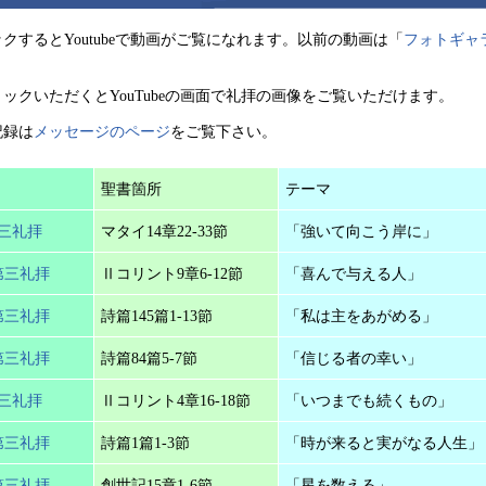
クするとYoutubeで動画がご覧になれます。以前の動画は「
フォトギャ
。
ックいただくとYouTubeの画面で礼拝の画像をご覧いただけます。
記録は
メッセージのページ
をご覧下さい。
聖書箇所
テーマ
第三礼拝
マタイ14章22-33節
「強いて向こう岸に」
第三礼拝
Ⅱコリント9章6-12節
「喜んで与える人」
第三礼拝
詩篇145篇1-13節
「私は主をあがめる」
第三礼拝
詩篇84篇5-7節
「信じる者の幸い」
第三礼拝
Ⅱコリント4章16-18節
「いつまでも続くもの」
第三礼拝
詩篇1篇1-3節
「時が来ると実がなる人生」
第三礼拝
創世記15章1-6節
「星を数える」