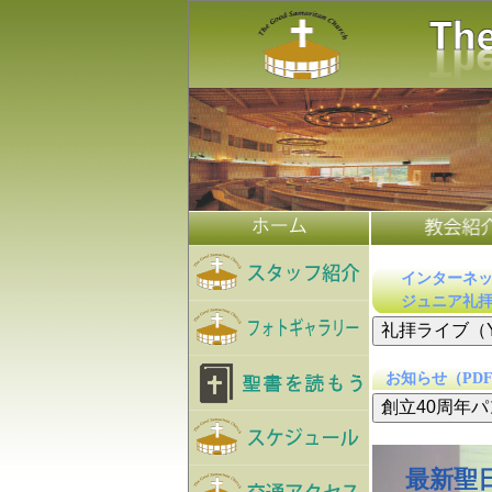
インターネッ
ジュニア礼拝
礼拝ライブ（Yo
お知らせ（PD
創立40周年
最新聖