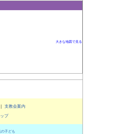
大きな地図で見る
｜
支教会案内
ップ
光の子ども