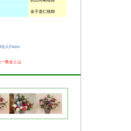
金子道仁牧師
O法人Future
統一教会とは